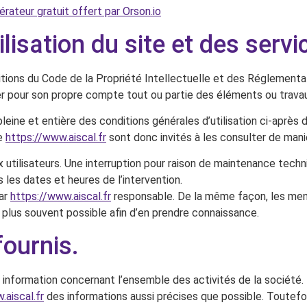
érateur gratuit offert par Orson.io
ilisation du site et des serv
itions du Code de la Propriété Intellectuelle et des Réglementat
ter pour son propre compte tout ou partie des éléments ou travau
leine et entière des conditions générales d’utilisation ci-après d
te
https://www.aiscal.fr
sont donc invités à les consulter de maniè
utilisateurs. Une interruption pour raison de maintenance tech
les dates et heures de l’intervention.
par
https://www.aiscal.fr
responsable. De la même façon, les ment
le plus souvent possible afin d’en prendre connaissance.
fournis.
e information concernant l’ensemble des activités de la société.
.aiscal.fr
des informations aussi précises que possible. Toutefois