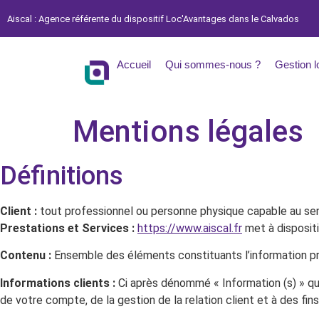
Aiscal : Agence référente du dispositif Loc'Avantages dans le Calvados
Accueil
Qui sommes-nous ?
Gestion l
Mentions légales
Définitions
Client :
tout professionnel ou personne physique capable au sens 
Prestations et Services :
https://www.aiscal.fr
met à dispositi
Contenu :
Ensemble des éléments constituants l’information pr
Informations clients :
Ci après dénommé « Information (s) » q
de votre compte, de la gestion de la relation client et à des fin