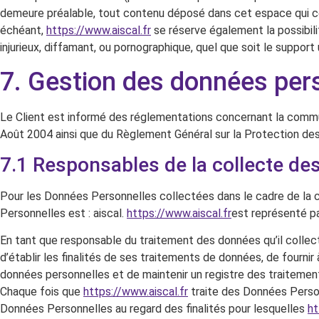
demeure préalable, tout contenu déposé dans cet espace qui contr
échéant,
https://www.aiscal.fr
se réserve également la possibili
injurieux, diffamant, ou pornographique, quel que soit le support 
7. Gestion des données per
Le Client est informé des réglementations concernant la communi
Août 2004 ainsi que du Règlement Général sur la Protection de
7.1 Responsables de la collecte d
Pour les Données Personnelles collectées dans le cadre de la cr
Personnelles est : aiscal.
https://www.aiscal.fr
est représenté p
En tant que responsable du traitement des données qu’il collec
d’établir les finalités de ses traitements de données, de fourni
données personnelles et de maintenir un registre des traitement
Chaque fois que
https://www.aiscal.fr
traite des Données Perso
Données Personnelles au regard des finalités pour lesquelles
ht