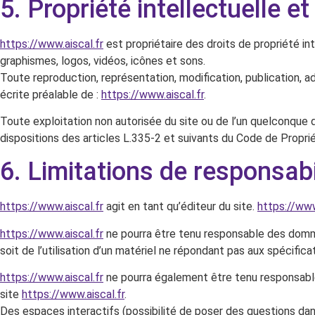
5. Propriété intellectuelle e
https://www.aiscal.fr
est propriétaire des droits de propriété in
graphismes, logos, vidéos, icônes et sons.
Toute reproduction, représentation, modification, publication, ad
écrite préalable de :
https://www.aiscal.fr
.
Toute exploitation non autorisée du site ou de l’un quelconqu
dispositions des articles L.335-2 et suivants du Code de Proprié
6. Limitations de responsabi
https://www.aiscal.fr
agit en tant qu’éditeur du site.
https://www
https://www.aiscal.fr
ne pourra être tenu responsable des dommage
soit de l’utilisation d’un matériel ne répondant pas aux spécificat
https://www.aiscal.fr
ne pourra également être tenu responsable
site
https://www.aiscal.fr
.
Des espaces interactifs (possibilité de poser des questions dans