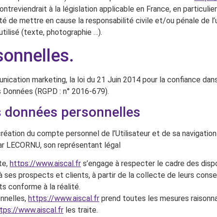
eviendrait à la législation applicable en France, en particulier
té de mettre en cause la responsabilité civile et/ou pénale de l
utilisé (texte, photographie …).
sonnelles.
cation marketing, la loi du 21 Juin 2014 pour la confiance dans
s Données (RGPD : n° 2016-679).
es données personnelles
éation du compte personnel de l’Utilisateur et de sa navigation
ar LECORNU, son représentant légal
te,
https://www.aiscal.fr
s’engage à respecter le cadre des dispos
r à ses prospects et clients, à partir de la collecte de leurs co
s conforme à la réalité.
nnelles,
https://www.aiscal.fr
prend toutes les mesures raisonnab
tps://www.aiscal.fr
les traite.