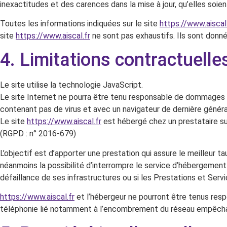
inexactitudes et des carences dans la mise à jour, qu’elles soient
Toutes les informations indiquées sur le site
https://www.aiscal.
site
https://www.aiscal.fr
ne sont pas exhaustifs. Ils sont donné
4. Limitations contractuell
Le site utilise la technologie JavaScript.
Le site Internet ne pourra être tenu responsable de dommages matér
contenant pas de virus et avec un navigateur de dernière généra
Le site
https://www.aiscal.fr
est hébergé chez un prestataire su
(RGPD : n° 2016-679)
L’objectif est d’apporter une prestation qui assure le meilleur ta
néanmoins la possibilité d’interrompre le service d’hébergement
défaillance de ses infrastructures ou si les Prestations et Serv
https://www.aiscal.fr
et l’hébergeur ne pourront être tenus res
téléphonie lié notamment à l’encombrement du réseau empêchan