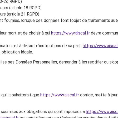
 13-2c RGPD)
teurs (article 18 RGPD)
eurs (article 21 RGPD)
ront fournies, lorsque ces données font l’objet de traitements 
leur mort et de choisir à qui
https://www.aiscal.fr
devra communiq
sateur et à défaut d’instructions de sa part,
https://www.aiscal.
 obligation légale.
ilise ses Données Personnelles, demander à les rectifier ou s’opp
 qu’il souhaiterait que
https://www.aiscal.fr
corrige, mette à jour
soumises aux obligations qui sont imposées à
https://www.aisca
w.aiscal.fr
peuvent déposer une réclamation auprès des autorit